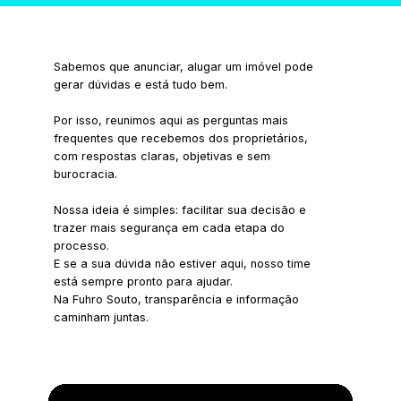
estratégicos (geralmente 30 meses, com isenção 
de multa após 12 meses para o inquilino) visando 
a maior segurança e rentabilidade para você.
Sabemos que anunciar, alugar um imóvel pode 
gerar dúvidas e está tudo bem.
Por isso, reunimos aqui as perguntas mais 
frequentes que recebemos dos proprietários, 
com respostas claras, objetivas e sem 
burocracia.
Nossa ideia é simples: facilitar sua decisão e 
trazer mais segurança em cada etapa do 
processo.
E se a sua dúvida não estiver aqui, nosso time 
está sempre pronto para ajudar.
Na Fuhro Souto, transparência e informação 
caminham juntas.