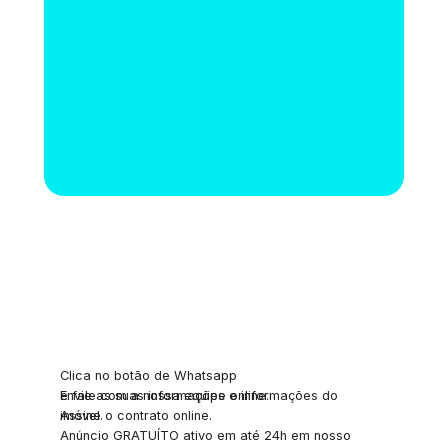
Clica no botão de Whatsapp
e fale com a nossa equipe online.
Envie as suas informações e informações do 
imóvel.
Assine o contrato online.
Anúncio GRATUÍTO ativo em até 24h em nosso 