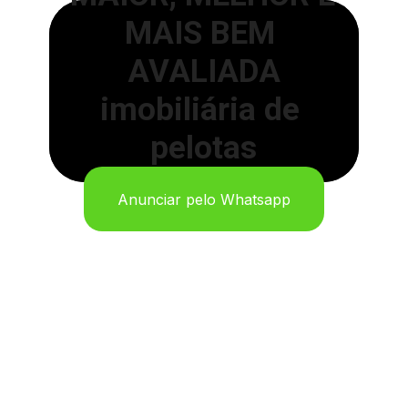
MAIS BEM 
AVALIADA
imobiliária de 
pelotas
Anunciar pelo Whatsapp