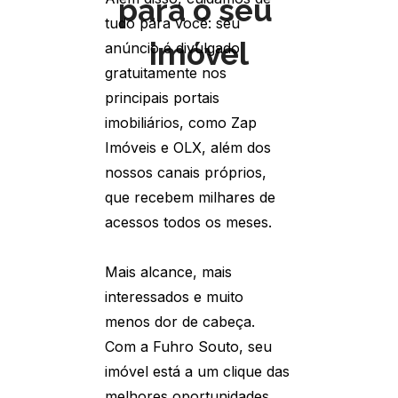
para o seu 
tudo para você: seu 
imóvel
anúncio é divulgado 
gratuitamente nos 
principais portais 
imobiliários, como Zap 
Imóveis e OLX, além dos 
nossos canais próprios, 
que recebem milhares de 
acessos todos os meses.
Mais alcance, mais 
interessados e muito 
menos dor de cabeça. 
Com a Fuhro Souto, seu 
imóvel está a um clique das 
melhores oportunidades.