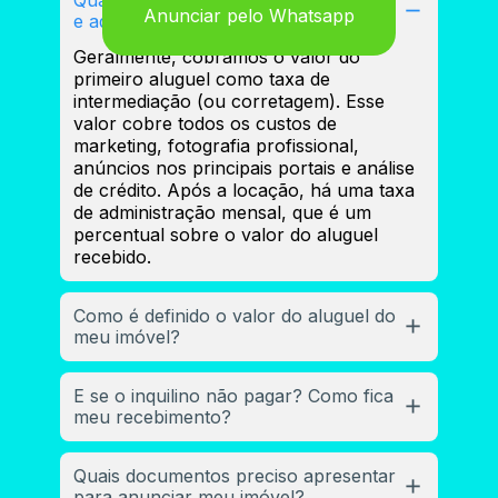
Anunciar pelo Whatsapp
e administrar meu imóvel?
anunciar na 
Geralmente, cobramos o valor do 
primeiro aluguel como taxa de 
Fuhro
intermediação (ou corretagem). Esse 
valor cobre todos os custos de 
marketing, fotografia profissional, 
anúncios nos principais portais e análise 
de crédito. Após a locação, há uma taxa 
de administração mensal, que é um 
percentual sobre o valor do aluguel 
recebido.
Como é definido o valor do aluguel do 
meu imóvel?
O valor do aluguel não é um "chute". Nossa 
E se o inquilino não pagar? Como fica 
equipe realiza uma 
Avaliação Mercadológica
meu recebimento?
criteriosa. Analisamos imóveis semelhantes na 
sua região, o estado de conservação, a 
Essa é a maior preocupação dos proprietários, e 
metragem, a demanda atual do mercado e os 
Quais documentos preciso apresentar 
nós cuidamos disso para você. Trabalhamos 
diferenciais do seu imóvel (como vagas de 
para anunciar meu imóvel?
com as modalidades de garantia mais seguras 